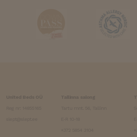
wp_woocommerce_session
.slept.ee
.slep
_hjSessionUser_271947
NID
_gid
Goog
YSC
LLC
.slep
_ga_3GYXKLMHH5
.slep
IDE
_gat_UA-
.slep
181892378-1
VISITOR_INFO1_LIVE
_gat_gtag_UA_82646713_1
_fbp
United Beds OÜ
Tallinna salong
T
Reg nr: 14855165
Tartu mnt. 56, Tallinn
S
slept@slept.ee
E-R 10-18
E
+372 5854 3104
+