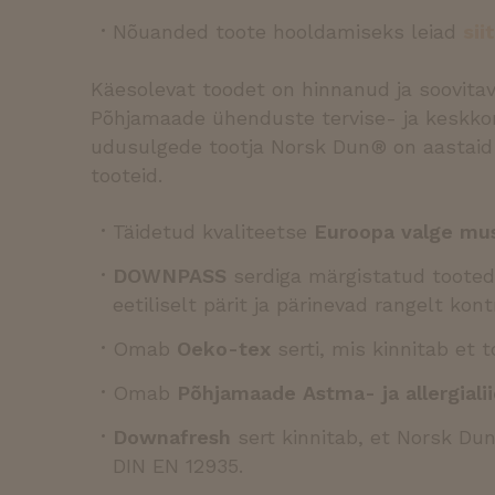
_GRECAPTCHA
Go
w
Nõuanded toote hooldamiseks leiad
siit
CookieScriptConsent
Co
sl
Käesolevat toodet on hinnanud ja soovitav
Põhjamaade ühenduste tervise- ja keskkonn
newsletter-popup
.s
udusulgede tootja Norsk Dun® on aastaid k
unela-banner-
.s
popup
Google Priv
tooteid.
unela-saved-site-
.s
lang
Täidetud kvaliteetse
Euroopa valge mu
unela-banner-
.s
popup-counter
DOWNPASS
serdiga märgistatud tooted 
force_lang_redirect
.s
eetiliselt pärit ja pärinevad rangelt kont
user_lang_choice
.s
Omab
Oeko-tex
serti, mis kinnitab et t
Omab
Põhjamaade Astma- ja allergialii
Nimi
Pakkuja /
Nimi
Domeen
Pakk
_hjSession_271947
Nimi
/
Downafresh
sert kinnitab, et Norsk Dun
Nimi
__stripe_mid
Stripe Inc
Dom
m
.slept.ee
DIN EN 12935.
_ga
_gcl_au
Goog
__stripe_sid
Stripe Inc
LLC