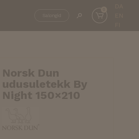
DA
0
EN
Salongid
FI
Norsk Dun
udusuletekk By
Night 150×210