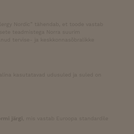
ajaliku küpsise
jate küpsiste nõusoleku
ookie-Script.com küpsiste
lergy Nordic” tähendab, et toode vastab
alsete teadmistega Norra suurim
anud tervise- ja keskkonnasõbralikke
jalina kasutatavad udusuled ja suled on
ne
Kirjeldus
sekundit
rmi järgi
, mis vastab Euroopa standardile
eebisaidid kasutavad. See
 kuu
n märkimisväärne
b teavet selle kohta,
eebisaidid kasutavad. See
eda küpsist kasutatakse
e reklaami kohta, mida