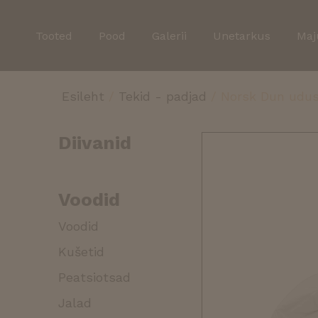
Tooted
Pood
Galerii
Unetarkus
Maj
Esileht
/
Tekid - padjad
/ Norsk Dun udus
Diivanid
Voodid
Voodid
Kušetid
Peatsiotsad
Jalad