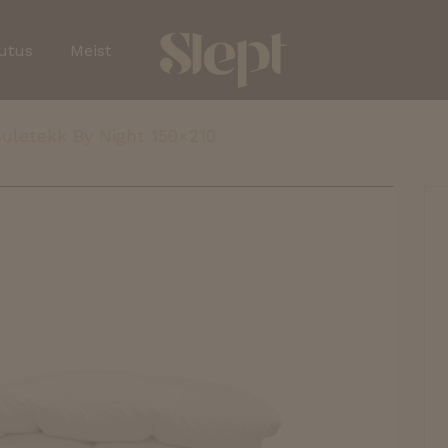
utus
Meist
uletekk By Night 150×210