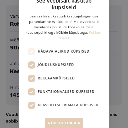
See veebisait kasutab
küpsiseid
ESTONIAN
Värv
See veebisait kasutab kasutajakogemuse
ENGLISH
parandamiseks küpsiseid. Meie veebisaiti
Roheline
kasutades nõustute kooskõlas meie
FINNISH
küpsisepoliitikaga kõikide küpsistega.
Rohkem
teavet
DANISH
Mõõt
90x200
HÄDAVAJALIKUD KÜPSISED
Jäikus
JÕUDLUSKÜPSISED
Keskmine
REKLAAMKÜPSISED
Hind
FUNKTSIONAALSED KÜPSISED
1493
KLASSIFITSEERIMATA KÜPSISED
Voodi on sõna otseses mõttes mitmekülgne, mis
sobib imehästi külalistetuppa või
lastetuppa.
NÕUSTU KÕIGIGA