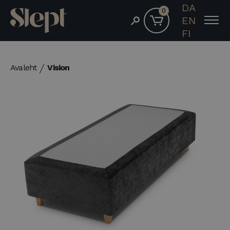
DA
0
EN
FI
Avaleht
Vision