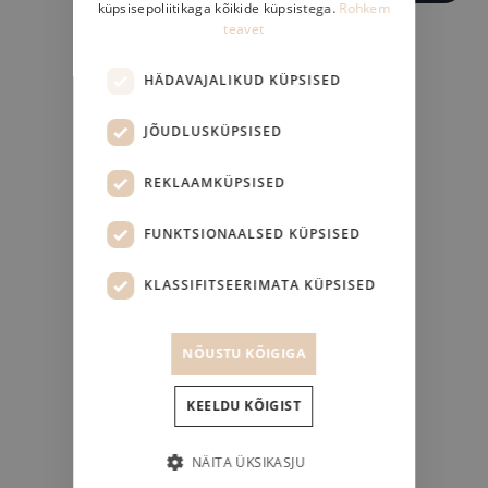
küpsisepoliitikaga kõikide küpsistega.
Rohkem
teavet
DANISH
HÄDAVAJALIKUD KÜPSISED
JÕUDLUSKÜPSISED
REKLAAMKÜPSISED
FUNKTSIONAALSED KÜPSISED
KLASSIFITSEERIMATA KÜPSISED
NÕUSTU KÕIGIGA
KEELDU KÕIGIST
NÄITA ÜKSIKASJU