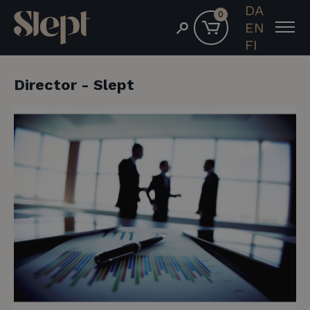
DA
0
EN
FI
Director - Slept