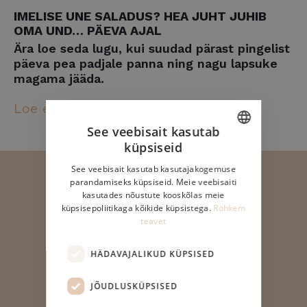
IMELISE UNE SALADUS? HEA JUHT JUHIB
OMA UND… PÄEVA AJAL
Ära loe seda lugu, kui suudad pärast pingelist
päeva pea padjale panna ning nagu lapsuke
magama jääda.
Loe edasi
See veebisait kasutab
küpsiseid
ESTONIAN
See veebisait kasutab kasutajakogemuse
ENGLISH
parandamiseks küpsiseid. Meie veebisaiti
United Beds OÜ
kasutades nõustute kooskõlas meie
FINNISH
küpsisepoliitikaga kõikide küpsistega.
Rohkem
Reg nr: 14855165
teavet
DANISH
slept@slept.ee
HÄDAVAJALIKUD KÜPSISED
Tallinna salong
Tartu mnt. 56, Tallinn
JÕUDLUSKÜPSISED
E-R 10-18