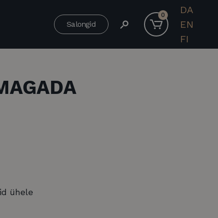
DA
0
EN
Salongid
FI
 MAGADA
id ühele