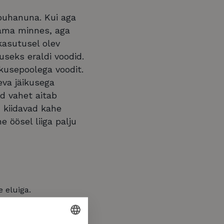
puhanuna. Kui aga
ama minnes, aga
kasutusel olev
seks eraldi voodid.
ikusepoolega voodit.
eva jäikusega
d vahet aitab
u kiidavad kahe
 öösel liiga palju
 eluiga.
a magamismugavust.