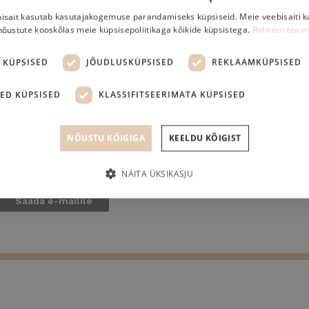
isait kasutab kasutajakogemuse parandamiseks küpsiseid. Meie veebisaiti 
 magatud ei saaks, tuleks seda perioodiliselt pöörata. Se
nõustute kooskõlas meie küpsisepoliitikaga kõikide küpsistega.
Rohkem teave
ksul.
 KÜPSISED
JÕUDLUSKÜPSISED
REKLAAMKÜPSISED
ets Kodu.postimees.ee toimetaja
ED KÜPSISED
KLASSIFITSEERIMATA KÜPSISED
, kuidas madratsit valida
SIIT
NÕUSTU KÕIGIGA
KEELDU KÕIGIST
NÄITA ÜKSIKASJU
Saada e-mailile
d
Jõudlusküpsised
Reklaamküpsised
Funktsionaalsed küpsised
Klas
vad veebisaidi põhifunktsioonide, nagu kasutajanimi ja kontohaldus, toimimise. Veebis
utada.
kkuja /
Aegumine
Kirjeldus
omeen