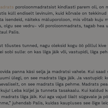
adrats
poroloonmadratsist kindlasti parem oli, on 
s küll endiselt levinuim, kuid kõrvale on tekkinud k
ta isendeid, näiteks mäluporoloon, mis võtab kuju ma
, olgu see vedru- või poroloonmadrats, tagab hea u
aul Palis.
t tõustes tunned, nagu oleksid kogu öö põllul kive
i sobi sulle: on kas liiga jäik või, vastupidi, liiga p
roovida panna käsi selja ja madratsi vahele. Kui saad
uumi ülegi, on see madrats liiga jäik. Ja vastupidi:
aevaliselt, on see madrats liiga pehme. Madrats pe
kuju! Leba küljel ja tunneta tasakaalu. Kui kaldud k
 madrats liiga jäik. Kui aga vajud liialt sügavale ja 
hme,” juhendab Palis, kuidas kaupluses see õige lei