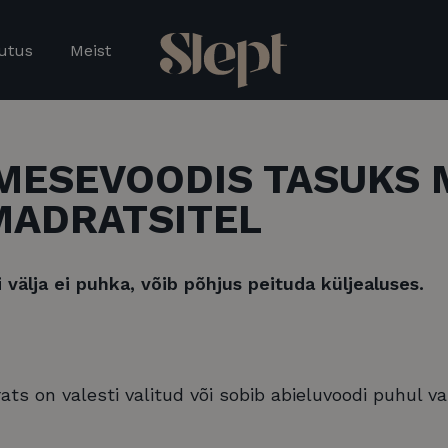
utus
Meist
MESEVOODIS TASUKS
MADRATSITEL
i välja ei puhka, võib põhjus peituda küljealuses.
ats on valesti valitud või sobib abieluvoodi puhul va