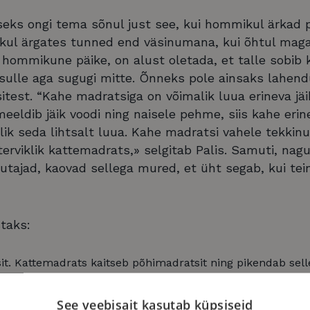
eks ongi tema sõnul just see, kui hommikul ärkad 
kul ärgates tunned end väsinumana, kui õhtul mag
hommikune päike, on alust oletada, et talle sobib 
sulle aga sugugi mitte. Õnneks pole ainsaks lahendu
sitest. “Kahe madratsiga on võimalik luua erineva jä
eeldib jäik voodi ning naisele pehme, siis kahe erin
ik seda lihtsalt luua. Kahe madratsi vahele tekkinu
terviklik kattemadrats,» selgitab Palis. Samuti, nag
tajad, kaovad sellega mured, et üht segab, kui teine
taks:
t. Kattemadrats kaitseb põhimadratsit ning pikendab selle
attemadratsit ka lihtne ning soodsam välja vahetada.
See veebisait kasutab küpsiseid
tsi kaitsmisfunktsioonile annab kattemadrats juurde k