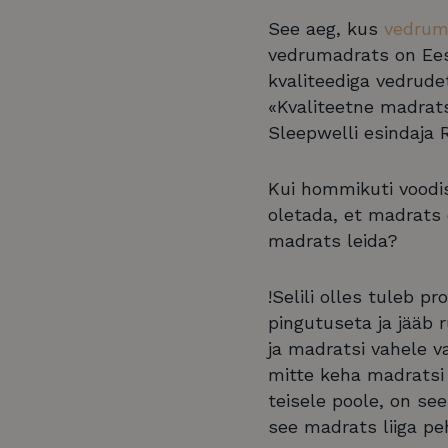
See aeg, kus
vedrum
vedrumadrats on Eesti
kvaliteediga vedrude
«Kvaliteetne madrats
Sleepwelli esindaja R
Kui hommikuti voodis
oletada, et madrats e
madrats leida?
!Selili olles tuleb p
pingutuseta ja jääb r
ja madratsi vahele v
mitte keha madratsi 
teisele poole, on see
see madrats liiga pe