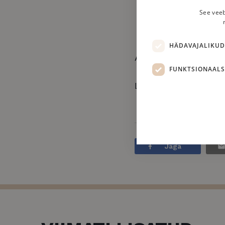
See veeb
Et madrats ruttu ära
korra poole aasta joo
HÄDAVAJALIKUD
Autor: Anna-Liisa M
FUNKTSIONAALS
Loe veel näpunäiteid
Jaga
Hädavajalikud küpsise
Hädavajalikud küpsised taga
hädavajalike küpsisteta kas
Pa
Nimi
D