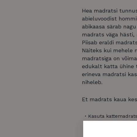
Hea madratsi tunnus
abieluvoodist hommi
abikaasa särab nagu 
madrats väga hästi, 
Piisab eraldi madrat
Näiteks kui mehele m
madratsiga on võimal
edukalt katta ühine 
erineva madratsi kasu
niheleb.
Et madrats kaua kes
Kasuta kattemadratsi
Vajaduse korral on k
Lisaboonusena madra