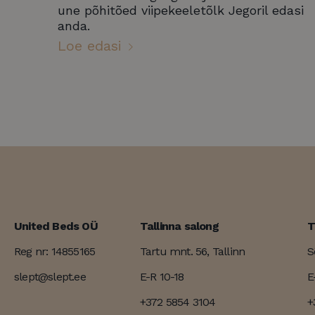
LLC
wp_woocommerce_session
une põhitõed viipekeeletõlk Jegoril edasi
.slept.ee
.slep
anda.
_hjSessionUser_271947
NID
Loe edasi
_gid
Goog
YSC
LLC
.slep
_ga_3GYXKLMHH5
.slep
IDE
_gat_UA-
.slep
181892378-1
VISITOR_INFO1_LIVE
_gat_gtag_UA_82646713_1
_fbp
United Beds OÜ
Tallinna salong
T
Reg nr: 14855165
Tartu mnt. 56, Tallinn
S
slept@slept.ee
E-R 10-18
E
+372 5854 3104
+