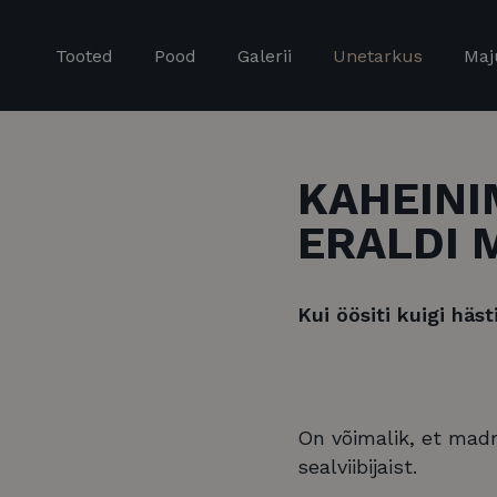
Tooted
Pood
Galerii
Unetarkus
Maj
KAHEINI
ERALDI 
Kui öösiti kuigi häst
On võimalik, et madr
sealviibijaist.