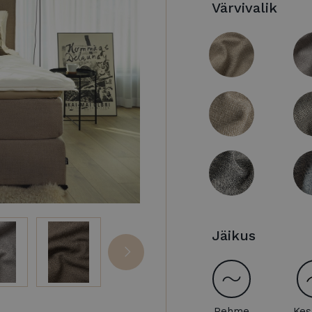
Värvivalik
Jäikus
Pehme
Kes