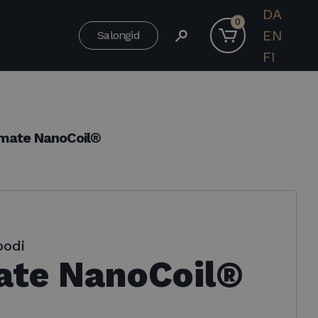
DA
0
EN
Salongid
FI
imate NanoCoil®
oodi
ate NanoCoil®