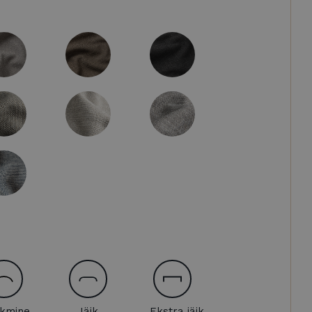
kmine
Jäik
Ekstra jäik