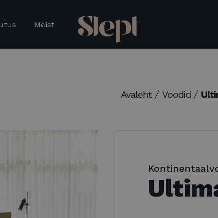
utus
Meist
Avaleht
Voodid
Ult
Kontinentaalv
Ultim