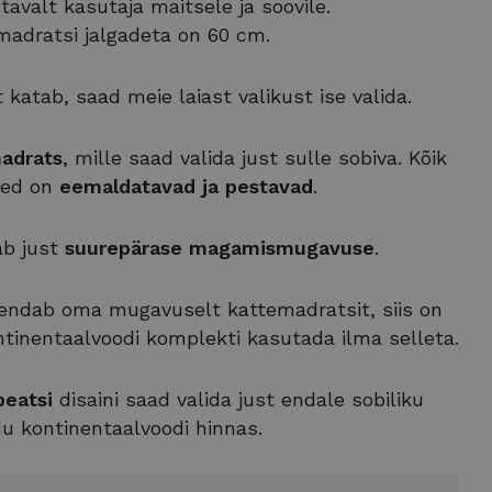
stavalt kasutaja maitsele ja soovile.
madratsi jalgadeta on 60 cm.
t katab, saad meie laiast valikust ise valida.
adrats
, mille saad valida just sulle sobiva. Kõik
ted on
eemaldatavad ja pestavad
.
ab just
suurepärase magamismugavuse
.
ne
Kirjeldus
sekundit
endab oma mugavuselt kattemadratsit, siis on
eebisaidid kasutavad. See
 kuu
ntinentaalvoodi komplekti kasutada ilma selleta.
n märkimisväärne
b teavet selle kohta,
eebisaidid kasutavad. See
eda küpsist kasutatakse
e reklaami kohta, mida
a
riks juhuslikult
amist näha.
 seda kasutatakse saitide
peatsi
disaini saad valida just endale sobiliku
ädalat
e arvutamiseks.
nik on Google), et aidata
du kontinentaalvoodi hinnas.
 reklaame teistel saitidel.
 iga külastatud lehe jaoks
iseks ja jälgimiseks.
videote vaatamiste