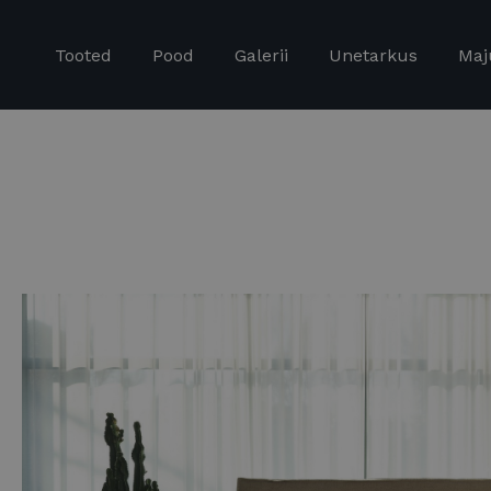
Tooted
Pood
Galerii
Unetarkus
Maj