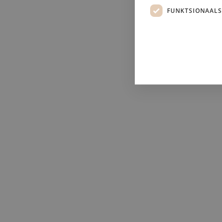
FUNKTSIONAALS
Soo
nõu
töö
Hädavajalikud küpsise
Hädavajalikud küpsised taga
hädavajalike küpsisteta kas
Pa
Nimi
D
_GRECAPTCHA
Go
w
CookieScriptConsent
Co
sl
newsletter-popup
.s