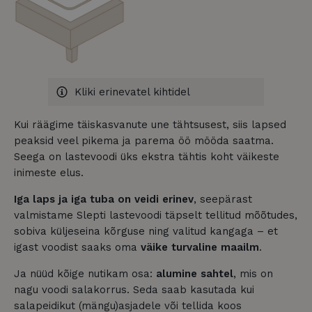
Kliki erinevatel kihtidel
Kui räägime täiskasvanute une tähtsusest, siis lapsed
peaksid veel pikema ja parema öö mööda saatma.
Seega on lastevoodi üks ekstra tähtis koht väikeste
inimeste elus.
Iga laps ja iga tuba on veidi erinev
, seepärast
valmistame Slepti lastevoodi täpselt tellitud mõõtudes,
sobiva küljeseina kõrguse ning valitud kangaga – et
igast voodist saaks oma
väike turvaline maailm
.
Ja nüüd kõige nutikam osa:
alumine sahtel
, mis on
nagu voodi salakorrus. Seda saab kasutada kui
salapeidikut (mängu)asjadele või tellida koos