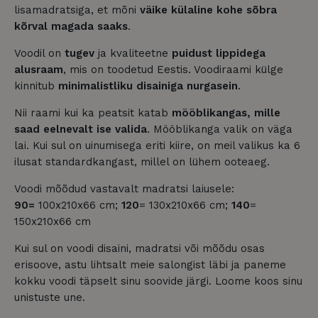
lisamadratsiga, et mõni
väike külaline kohe sõbra
kõrval magada saaks
.
Voodil on
tugev
ja kvaliteetne
puidust lippidega
alusraam
, mis on toodetud Eestis. Voodiraami külge
kinnitub
minimalistliku disainiga nurgasein
.
Nii raami kui ka peatsit katab
mööblikangas, mille
saad eelnevalt ise valida
. Mööblikanga valik on väga
lai. Kui sul on uinumisega eriti kiire, on meil valikus ka 6
ilusat standardkangast, millel on lühem ooteaeg.
Voodi mõõdud vastavalt madratsi laiusele:
90=
100x210x66 cm;
120
= 130x210x66 cm;
140
=
150x210x66 cm
Kui sul on voodi disaini, madratsi või mõõdu osas
erisoove, astu lihtsalt meie salongist läbi ja paneme
kokku voodi täpselt sinu soovide järgi. Loome koos sinu
unistuste une.