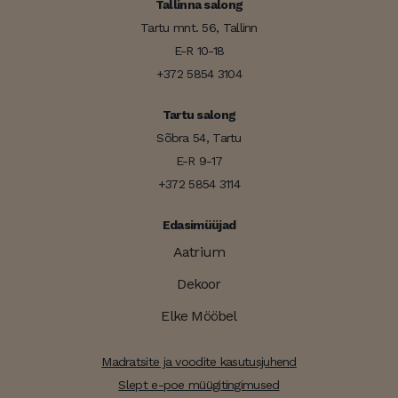
Tallinna salong
Tartu mnt. 56, Tallinn
E-R 10-18
+372 5854 3104
Tartu salong
Sõbra 54, Tartu
E-R 9-17
+372 5854 3114
Edasimüüjad
Aatrium
Dekoor
Elke Mööbel
Madratsite ja voodite kasutusjuhend
Slept e-poe müügitingimused