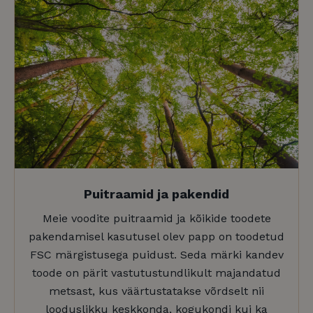
seda
taotl
piira
(gaas
määr)
_fbp
2 kuud 4
Face
Meta Platform
nädalat
kasu
Inc.
rekl
.slept.ee
seeri
edas
näite
pakk
pakk
kolm
osap
Puitraamid ja pakendid
Meie voodite puitraamid ja kõikide toodete
pakendamisel kasutusel olev papp on toodetud
FSC märgistusega puidust. Seda märki kandev
toode on pärit vastutustundlikult majandatud
metsast, kus väärtustatakse võrdselt nii
looduslikku keskkonda, kogukondi kui ka