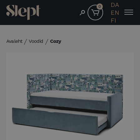
DA
0
EN
FI
Avaleht
Voodid
Cozy