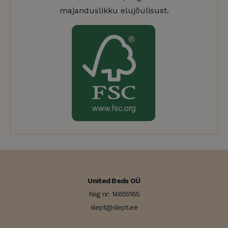
majanduslikku elujõulisust.
United Beds OÜ
Reg nr: 14855165
slept@slept.ee