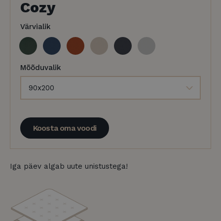
Cozy
Värvialik
Mõõduvalik
Koosta oma voodi
Iga päev algab uute unistustega!