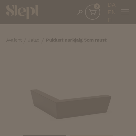
DA
0
EN
FI
Avaleht
Jalad
Puidust nurkjalg 5cm must