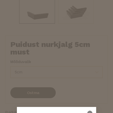
Puidust nurkjalg 5cm
must
Mõõduvalik
Ostma
Puidust väikse kaldega nurkjalg kõrgusega 5cm.