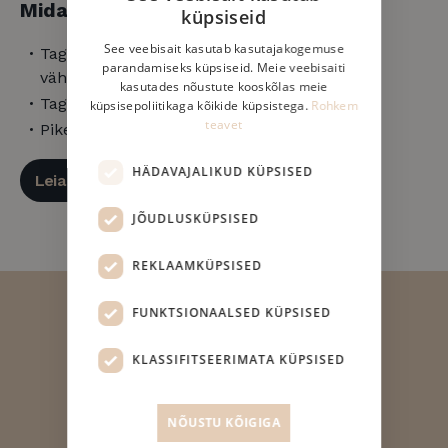
Mida teeb TempSmart™?
küpsiseid
ESTONIAN
See veebisait kasutab kasutajakogemuse
Tagab optimaalse magamistemperatuuri –
ENGLISH
parandamiseks küpsiseid. Meie veebisaiti
vähem higistamist ja külmatunnet.
kasutades nõustute kooskõlas meie
FINNISH
Tagab sügavama une.
küpsisepoliitikaga kõikide küpsistega.
Rohkem
teavet
DANISH
Pikendab madratsi eluiga.
HÄDAVAJALIKUD KÜPSISED
Leia sobiv madrats siit
JÕUDLUSKÜPSISED
REKLAAMKÜPSISED
FUNKTSIONAALSED KÜPSISED
United Beds OÜ
Reg nr: 14855165
KLASSIFITSEERIMATA KÜPSISED
slept@slept.ee
NÕUSTU KÕIGIGA
Tallinna salong