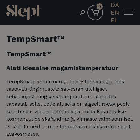
DA
0
EN
FI
TempSmart™
TempSmart™
Alati ideaalne magamistemperatuur
TempSmart on termoreguleeriv tehnoloogia, mis
vastavalt tingimustele salvestab üleliigset
kehasoojust ning kehatemperatuuri alanedes
vabastab selle. Selle aluseks on algselt NASA poolt
kasutusele võetud tehnoloogia, mida kasutatakse
kosmonautide skafandrite ja kinnaste valmistamisel,
et kaitsta neid suurte temperatuurikõikumiste eest
avakosmoses.