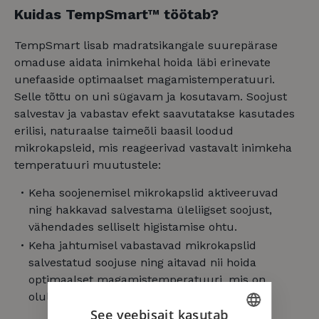
Kuidas TempSmart™ töötab?
TempSmart lisab madratsikangale suurepärase
omaduse aidata inimkehal hoida läbi erinevate
unefaaside optimaalset magamistemperatuuri.
Selle tõttu on uni sügavam ja kosutavam. Soojust
salvestav ja vabastav efekt saavutatakse kasutades
erilisi, naturaalse taimeõli baasil loodud
mikrokapsleid, mis reageerivad vastavalt inimkeha
temperatuuri muutustele:
Keha soojenemisel mikrokapslid aktiveeruvad
ning hakkavad salvestama üleliigset soojust,
vähendades selliselt higistamise ohtu.
Keha jahtumisel vabastavad mikrokapslid
salvestatud soojuse ning aitavad nii hoida
optimaalset magamistemperatuuri, mis on
oluline eeltingimus kosutavaks uneks.
See veebisait kasutab