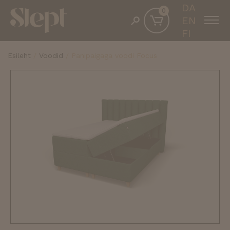
DA
0
EN
FI
Esileht
/
Voodid
/ Panipaigaga voodi Focus