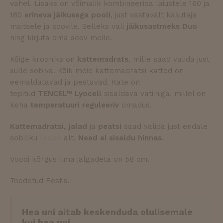
vahel. Lisaks on võimalik kombineerida laiustele 160 ja
külastaj
küpsist
180
erineva jäikusega pooli
, just vastavalt kasutaja
nõusol
eelistus
maitsele ja soovile. Selleks vali
jäikusastmeks Duo
meeldej
ning kirjuta oma soov meile.
See on v
selleks, 
Cookie-
Kõige krooniks on
kattemadrats
, mille saad valida just
Script.
Google Privacy Policy
küpsist
sulle sobiva. Kõik meie kattemadratsi katted on
korralik
töötaks
eemaldatavad ja pestavad. Kate on
tepitud
TENCEL™ Lyocell
sisaldava vatiiniga, millel on
newsletter-popup
.slept.ee
1 päev
keha
temperatuuri reguleeriv
omadus.
unela-banner-
.slept.ee
1 päev
popup
Kattemadratsi, jalad
ja
peatsi
saad valida just endale
unela-saved-site-
.slept.ee
1 päev
sobiliku
lisade
alt.
Need ei sisaldu hinnas.
lang
unela-banner-
.slept.ee
1 päev
Voodi kõrgus ilma jalgadeta on 58 cm.
popup-counter
force_lang_redirect
.slept.ee
1 päev
Toodetud Eestis.
user_lang_choice
.slept.ee
1 päev
Hea uni aitab keskenduda olulisemale
kui hea uni.