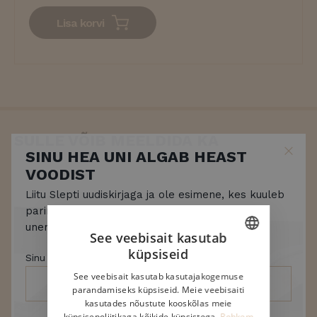
Lisa korvi
SULLE VÕIB MEELDIDA KA
See veebisait kasutab
küpsiseid
ESTONIAN
See veebisait kasutab kasutajakogemuse
ENGLISH
SINU HEA UNI ALGAB HEAST
parandamiseks küpsiseid. Meie veebisaiti
kasutades nõustute kooskõlas meie
VOODIST
FINNISH
küpsisepoliitikaga kõikide küpsistega.
Rohkem