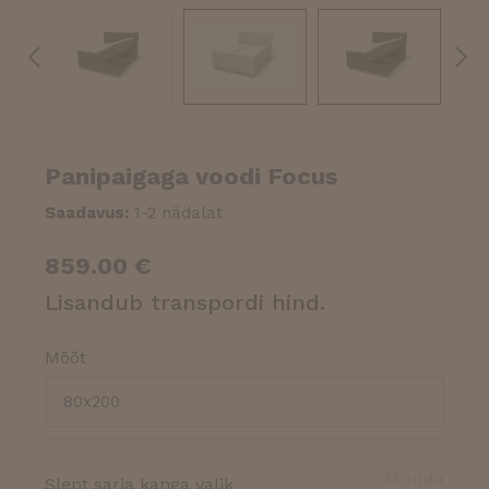
Panipaigaga voodi Focus
Saadavus:
1-2 nädalat
859.00
€
Lisandub transpordi hind.
Mõõt
Muuda
Slept sarja kanga valik