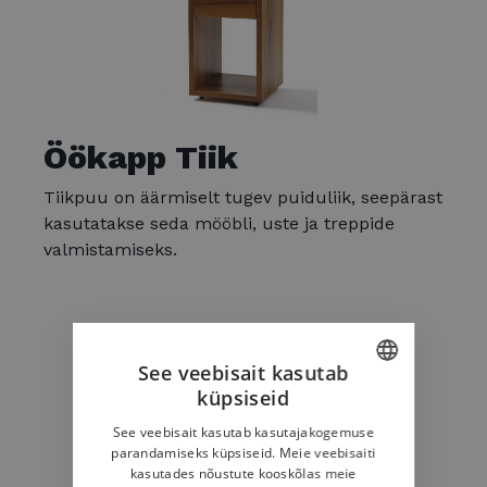
Öökapp Tiik
Tiikpuu on äärmiselt tugev puiduliik, seepärast
kasutatakse seda mööbli, uste ja treppide
valmistamiseks.
See veebisait kasutab
küpsiseid
ESTONIAN
See veebisait kasutab kasutajakogemuse
ENGLISH
parandamiseks küpsiseid. Meie veebisaiti
kasutades nõustute kooskõlas meie
FINNISH