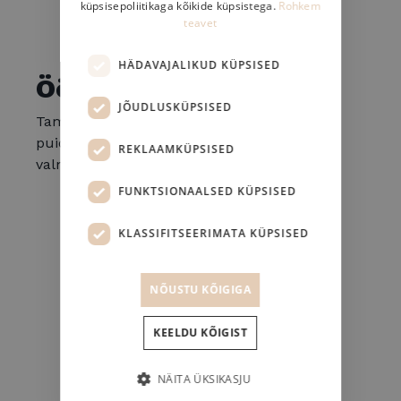
küpsisepoliitikaga kõikide küpsistega.
Rohkem
teavet
DANISH
HÄDAVAJALIKUD KÜPSISED
Öökapp hall Tamm
JÕUDLUSKÜPSISED
Tammepuit on kõva, vastupidav ja kauni
puidusüüga, meil laialt levinud mööbli
REKLAAMKÜPSISED
valmistamisel ning siseviimistlustöödel.
FUNKTSIONAALSED KÜPSISED
KLASSIFITSEERIMATA KÜPSISED
NÕUSTU KÕIGIGA
KEELDU KÕIGIST
NÄITA ÜKSIKASJU