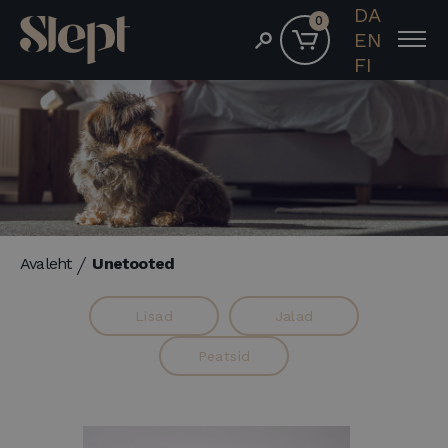
DA
0
EN
FI
Avaleht
Unetooted
Lisad
Jalad
Peatsid